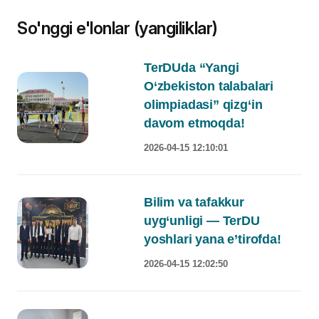
So'nggi e'lonlar (yangiliklar)
TerDUda “Yangi
O‘zbekiston talabalari
olimpiadasi” qizg‘in
davom etmoqda!
2026-04-15 12:10:01
Bilim va tafakkur
uyg‘unligi — TerDU
yoshlari yana e’tirofda!
2026-04-15 12:02:50