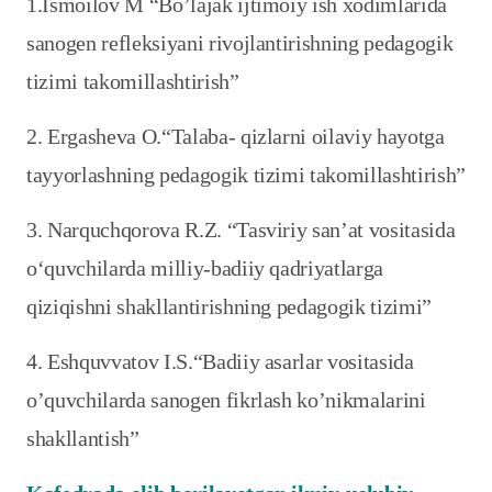
1.Ismoilov M “Bo’lajak ijtimoiy ish xodimlarida
sanogen refleksiyani rivojlantirishning pedagogik
tizimi takomillashtirish”
2. Ergasheva O.“Talaba- qizlarni oilaviy hayotga
tayyorlashning pedagogik tizimi takomillashtirish”
3. Narquchqorova R.Z. “Tasviriy san’at vositasida
o‘quvchilarda milliy-badiiy qadriyatlarga
qiziqishni shakllantirishning pedagogik tizimi”
4. Eshquvvatov I.S.“Badiiy asarlar vositasida
o’quvchilarda sanogen fikrlash ko’nikmalarini
shakllantish”