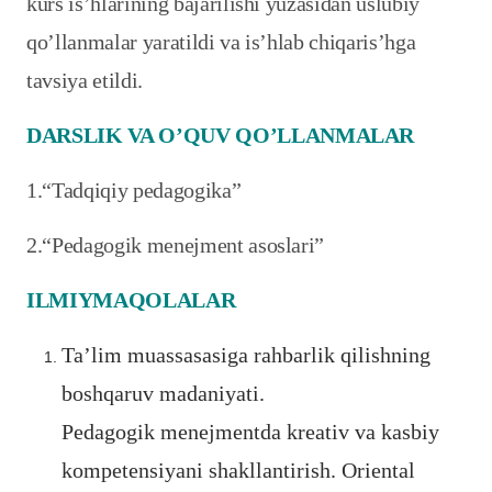
kurs is’hlarining bajarilishi yuzasidan uslubiy
qo’llanmalar yaratildi va is’hlab chiqaris’hga
tavsiya etildi.
DARSLIK VA O’QUV QO’LLANMALAR
1.“Tadqiqiy pedagogika”
2.“Pedagogik menejment asoslari”
ILMIYMAQOLALAR
Ta’lim muassasasiga rahbarlik qilishning
boshqaruv madaniyati.
Pedagogik menejmentda kreativ va kasbiy
kompetensiyani shakllantirish. Oriental