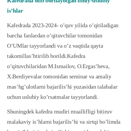
Kafedrada olib borilayotgan ilmiy-uslubiy
is’hlar
Kafedrada 2023-2024- o’quv yilida o’qitiladigan
barcha fanlardan o’qituvchilar tomonidan
O’UMlar tayyorlandi va o’z vaqtida qayta
takomillas’htirilib borildi.Kafedra
o’qituvchilaridan M.Ismailov, O.Ergas’heva,
X.Berdiyevalar tomonidan seminar va amaliy
mas’hg’ulotlarni bajarilis’hi yuzasidan talabalar
uchun uslubiy ko’rsatmalar tayyorlandi.
Shuningdek kafedra mudiri muallifligi bitiruv
malakaviy is’hlarni bajarilis’hi va sirtqi bo’limda