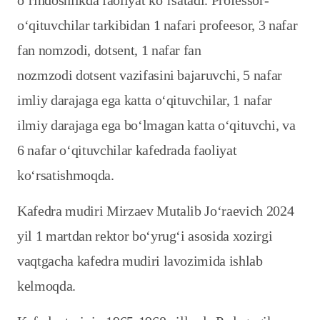
o‘rindoshlikda faoliyat ko‘rsatadi. Professor-
o‘qituvchilar tarkibidan 1 nafari profeesor, 3 nafar
fan nomzodi, dotsent, 1 nafar fan
nozmzodi dotsent vazifasini bajaruvchi, 5 nafar
imliy darajaga ega katta o‘qituvchilar, 1 nafar
ilmiy darajaga ega bo‘lmagan katta o‘qituvchi, va
6 nafar o‘qituvchilar kafedrada faoliyat
ko‘rsatishmoqda.
Kafedra mudiri Mirzaev Mutalib Jo‘raevich 2024
yil 1 martdan rektor bo‘yrug‘i asosida xozirgi
vaqtgacha kafedra mudiri lavozimida ishlab
kelmoqda.