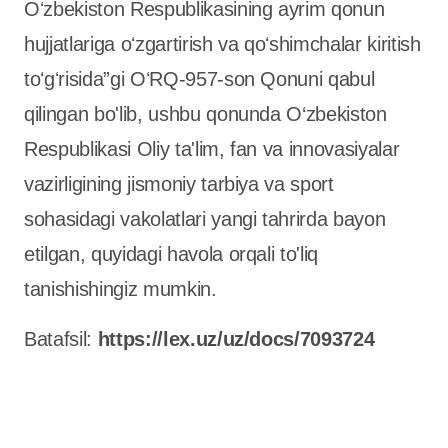
Oʻzbekiston Respublikasining ayrim qonun
hujjatlariga oʻzgartirish va qoʻshimchalar kiritish
toʻgʻrisida”gi OʻRQ-957-son Qonuni qabul
qilingan bo'lib, ushbu qonunda O‘zbekiston
Respublikasi Oliy ta'lim, fan va innovasiyalar
vazirligining jismoniy tarbiya va sport
sohasidagi vakolatlari yangi tahrirda bayon
etilgan, quyidagi havola orqali to'liq
tanishishingiz mumkin.
Batafsil:
https://lex.uz/uz/docs/7093724