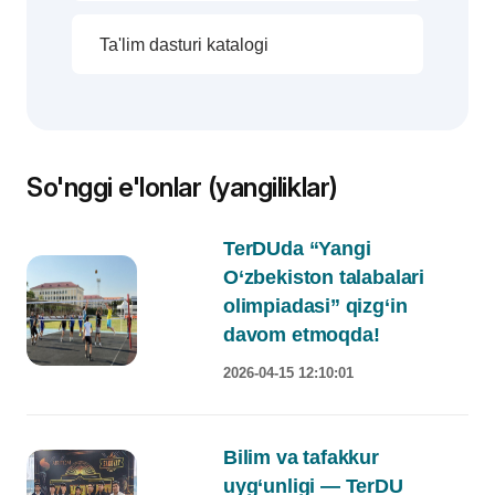
Ta'lim dasturi katalogi
So'nggi e'lonlar (yangiliklar)
TerDUda “Yangi
O‘zbekiston talabalari
olimpiadasi” qizg‘in
davom etmoqda!
2026-04-15 12:10:01
Bilim va tafakkur
uyg‘unligi — TerDU