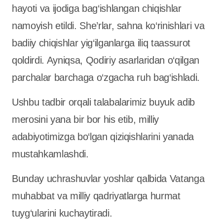
hayoti va ijodiga bag‘ishlangan chiqishlar
namoyish etildi. She’rlar, sahna ko‘rinishlari va
badiiy chiqishlar yig‘ilganlarga iliq taassurot
qoldirdi. Ayniqsa, Qodiriy asarlaridan o‘qilgan
parchalar barchaga o‘zgacha ruh bag‘ishladi.
Ushbu tadbir orqali talabalarimiz buyuk adib
merosini yana bir bor his etib, milliy
adabiyotimizga bo‘lgan qiziqishlarini yanada
mustahkamlashdi.
Bunday uchrashuvlar yoshlar qalbida Vatanga
muhabbat va milliy qadriyatlarga hurmat
tuyg‘ularini kuchaytiradi.