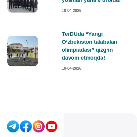
yoshlari yana e’tirofda!
10-04-2026
TerDUda “Yangi
O‘zbekiston talabalari
olimpiadasi” qizg‘in
davom etmoqda!
10-04-2026