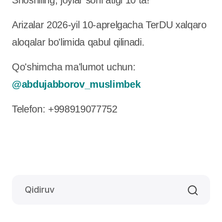
Shoshiling, joylar soni atigi 10 ta!
Arizalar 2026-yil 10-aprelgacha TerDU xalqaro
aloqalar bo'limida qabul qilinadi.
Qo'shimcha ma'lumot uchun:
@abdujabborov_muslimbek
Telefon: +998919077752