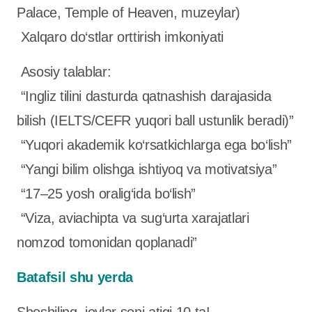
Palace, Temple of Heaven, muzeylar)
Xalqaro do‘stlar orttirish imkoniyati
Asosiy talablar:
“Ingliz tilini dasturda qatnashish darajasida
bilish (IELTS/CEFR yuqori ball ustunlik beradi)”
“Yuqori akademik ko‘rsatkichlarga ega bo‘lish”
“Yangi bilim olishga ishtiyoq va motivatsiya”
“17–25 yosh oralig‘ida bo‘lish”
“Viza, aviachipta va sug‘urta xarajatlari
nomzod tomonidan qoplanadi”
Batafsil shu yerda