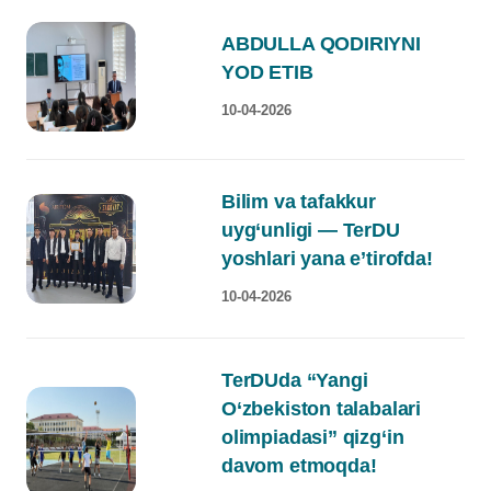
ABDULLA QODIRIYNI
YOD ETIB
10-04-2026
Bilim va tafakkur
uyg‘unligi — TerDU
yoshlari yana e’tirofda!
10-04-2026
TerDUda “Yangi
O‘zbekiston talabalari
olimpiadasi” qizg‘in
davom etmoqda!