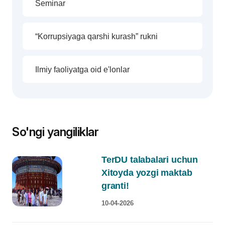
Seminar
“Korrupsiyaga qarshi kurash” rukni
Ilmiy faoliyatga oid e'lonlar
So'ngi yangiliklar
TerDU talabalari uchun
Xitoyda yozgi maktab
granti!
10-04-2026