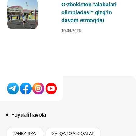
O‘zbekiston talabalari
olimpiadasi” qizg‘in
davom etmoqda!
10-04-2026
Foydali havola
RAHBARIYAT
XALQARO ALOQALAR