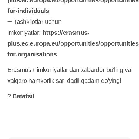
plus.ec.europa.eu/opportunities/opportunities
for-individuals
➖ Tashkilotlar uchun
imkoniyatlar:
https://erasmus-
plus.ec.europa.eu/opportunities/opportunities
for-organisations
Erasmus+ imkoniyatlaridan xabardor bo‘ling va
xalqaro hamkorlik sari dadil qadam qo‘ying!
?
Batafsil