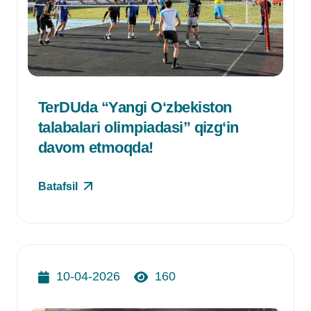
TerDUda “Yangi O‘zbekiston
talabalari olimpiadasi” qizg‘in
davom etmoqda!
Batafsil
10-04-2026
160