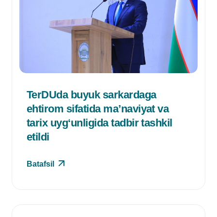
TerDUda buyuk sarkardaga
ehtirom sifatida ma’naviyat va
tarix uyg‘unligida tadbir tashkil
etildi
Batafsil