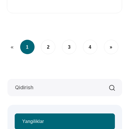
«
1
2
3
4
»
Yangiliklar