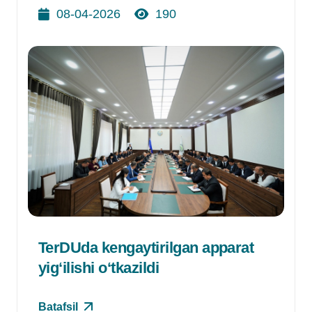
08-04-2026
190
TerDUda kengaytirilgan apparat
yig‘ilishi o‘tkazildi
Batafsil