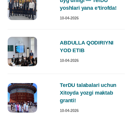
uyg‘unligi — TerDU
yoshlari yana e’tirofda!
10-04-2026
ABDULLA QODIRIYNI
YOD ETIB
10-04-2026
TerDU talabalari uchun
Xitoyda yozgi maktab
granti!
10-04-2026