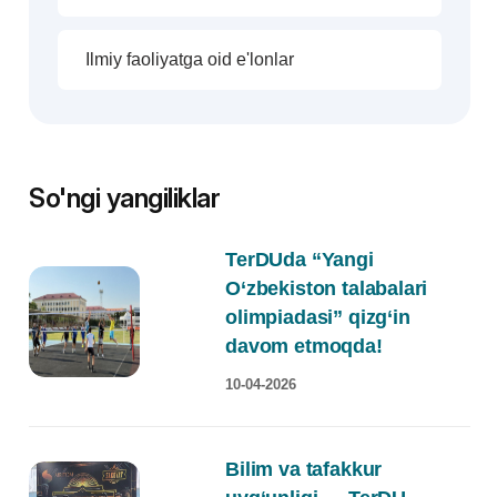
Ilmiy faoliyatga oid e'lonlar
So'ngi yangiliklar
TerDUda “Yangi
O‘zbekiston talabalari
olimpiadasi” qizg‘in
davom etmoqda!
10-04-2026
Bilim va tafakkur