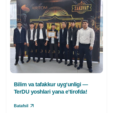
Bilim va tafakkur uyg‘unligi —
TerDU yoshlari yana e’tirofda!
Batafsil