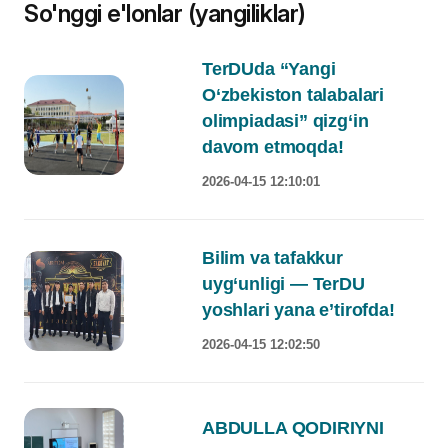
So'nggi e'lonlar (yangiliklar)
TerDUda “Yangi
O‘zbekiston talabalari
olimpiadasi” qizg‘in
davom etmoqda!
2026-04-15 12:10:01
Bilim va tafakkur
uyg‘unligi — TerDU
yoshlari yana e’tirofda!
2026-04-15 12:02:50
ABDULLA QODIRIYNI