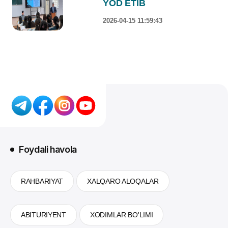
YOD ETIB
2026-04-15 11:59:43
Foydali havola
RAHBARIYAT
XALQARO ALOQALAR
ABITURIYENT
XODIMLAR BO'LIMI